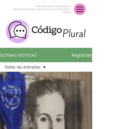
“Para saber quién manda sobre ti,
simplemente averigua a quién no se te permite criticar.”
― Voltaire
ULTIMAS NOTICIAS
Regístrate
Todas las entradas
Todas las entradas
Actualidad
Agostina Hein
Alberto Fernández
Alejo Sarna
Análisis