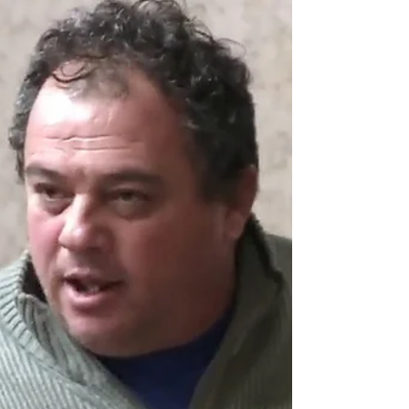
Romano acompañó a más de
cincuenta vecinos que se quedaron
sin trabajo
Realizaban la clasificación de residuos en
el basural clausurado. “La situación de
estas cincuenta familias es desesperante,
y vamos a...