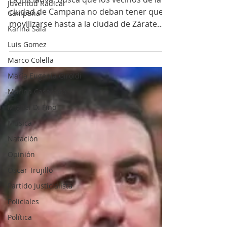
Campana
Juventud Radical
Campana
La iniciativa, busca que los vecinos de la
Karina Sala
ciudad de Campana no deban tener que
Luis Gomez
movilizarse hasta a la ciudad de Zárate
para resolver...
Marco Colella
María Eugenia Giroldi
Marina Casaretto
Miguel Di Fino
Música
Natación
Opinión
Oscar Trujillo
Partido Justicialista
Policiales
Política