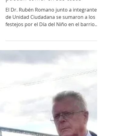
Código Plural
27 ago 2018
2 min de lectura
''Tengo la esperanza que un día los
chicos dejen de ir a merenderos y
puedan comer en sus casas''
El Dr. Rubén Romano junto a integrantes
de Unidad Ciudadana se sumaron a los
festejos por el Día del Niño en el barrio
Otamendi. Allí...