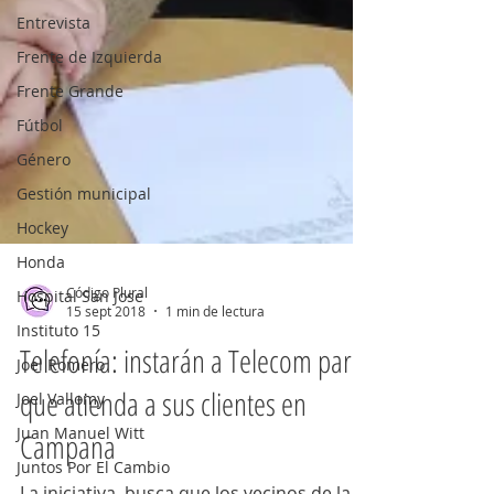
Entrevista
Frente de Izquierda
Frente Grande
Fútbol
Género
Gestión municipal
Hockey
Honda
Hospital San Jose
Instituto 15
Código Plural
Joel Romero
15 sept 2018
1 min de lectura
Joel Vallomy
Telefonía: instarán a Telecom para
Juan Manuel Witt
que atienda a sus clientes en
Juntos Por El Cambio