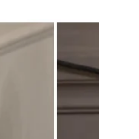
El concejal suplente de Cambiemos,
Christian Amaya, cuestionó a sus pares de
otras bancadas e indicó que “ahora
reclaman los problemas de...