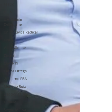
Teatro
U.T.N.
U.V. Calixto
Dellepiane
Unión Cívica Radical
UNLu
Villa Dálmine
Zárate
Covid-19
Carlos Ortega
Gobierno PBA
Mariano Ruiz
Elecciones 2023
Túmulo
Sergio Massa