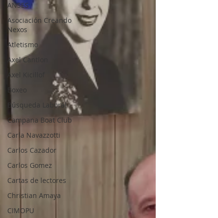
ANSES
Asociación Creando
Nexos
Atletismo
Axel Cantlon
Axel Kicillof
Boxeo
Búsqueda Laboral
Campana Boat Club
Carla Navazzotti
Carlos Cazador
Carlos Gomez
Cartas de lectores
Christian Amaya
CIMOPU