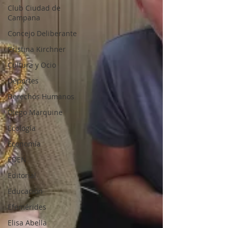
Club Ciudad de
Campana
Concejo Deliberante
Cristina Kirchner
Cultura y Ocio
Deportes
Derechos Humanos
Diego Marquine
Ecología
Economía
EDEN
Editorial
Educación
Efemérides
Elisa Abella