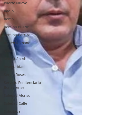
Puerto Nuevo
Radio
Remo
Romina Buzzini
Romina Carrizo
Rubén Romano
Salud
Sebastián Abella
Inseguridad
Sergio Roses
Servicio Penitenciario
Bonaerense
Soledad Alonso
Soledad Calle
Solicitada