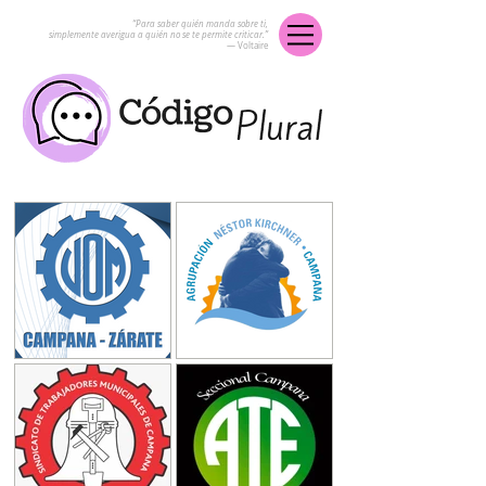
“Para saber quién manda sobre ti,
simplemente averigua a quién no se te permite criticar.”
― Voltaire