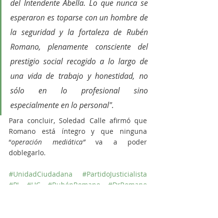
del Intendente Abella. Lo que nunca se 
esperaron es toparse con un hombre de 
la seguridad y la fortaleza de Rubén 
Romano, plenamente consciente del 
prestigio social recogido a lo largo de 
una vida de trabajo y honestidad, no 
sólo en lo profesional sino 
especialmente en lo personal".
Para concluir, Soledad Calle afirmó que 
Romano está íntegro y que ninguna 
“
operación mediática”
 va a poder 
doblegarlo. 
#UnidadCiudadana
#PartidoJusticialista
#PJ
#UC
#RubénRomano
#DrRomano
#SoledadCalle
#Campaña
#Desprestigio
#Operativo
Política