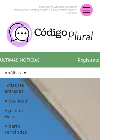
“Para saber quién manda sobre ti,
simplemente averigua a quién no se te permite criticar.”
― Voltaire
ULTIMAS NOTICIAS
Regístrate
Análisis
Todas las
entradas
Actualidad
Agostina
Hein
Alberto
Fernández