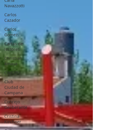
Carla
Navazzotti
Carlos
Cazador
Carlos
Gomez
Cartas de
lectores
Christian
Amaya
CIMOPU
Club
Ciudad de
Campana
Concejo
Deliberante
Cristina
Kirchner