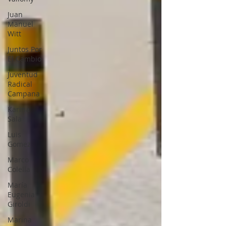
Juan
Manuel
Witt
Juntos Por
El Cambio
Juventud
Radical
Campana
Karina
Sala
Luis
Gomez
Marco
Colella
María
Eugenia
Giroldi
Marina