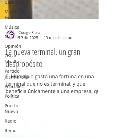
Casaretto
Miguel Di
Fino
Música
Natación
Código Plural
Opinión
19 dic 2025
13 min de lectura
Oscar
La nueva terminal, un gran
Trujillo
Partido
despropósito
Justicialista
Policiales
El Municipio gastó una fortuna en una
terminal que no es terminal, y que
Política
beneficia únicamente a una empresa, que
Puerto
encima hace años opera en condición
Nuevo
monopólica. Pero la cosa no termina ahí:
Radio
además, decidió eliminar las paradas
Remo
intermedias del servicio directo a Once, lo