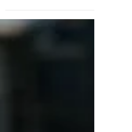
Charlamos con Raúl Quirino, vecino
campanense y militante con décadas de
compromiso social, sobre un tema que
incomoda y que se intenta ocultar: la
responsabilidad política y empresarial
detrás de las inundaciones que azotaron
a nuestra ciudad.