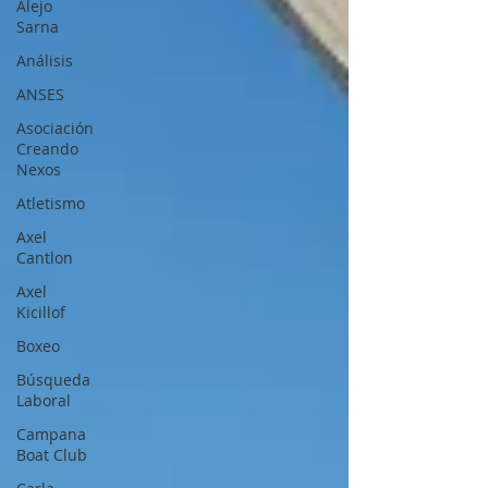
Alejo
Sarna
Análisis
ANSES
Asociación
Creando
Nexos
Atletismo
Axel
Cantlon
Axel
Kicillof
Boxeo
Búsqueda
Laboral
Campana
Boat Club