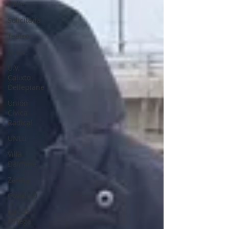
Calle
Solicitada
Teatro
U.T.N.
U.V.
Calixto
Dellepiane
Unión
Cívica
Radical
UNLu
Villa
Dálmine
Zárate
Covid-19
Carlos
Ortega