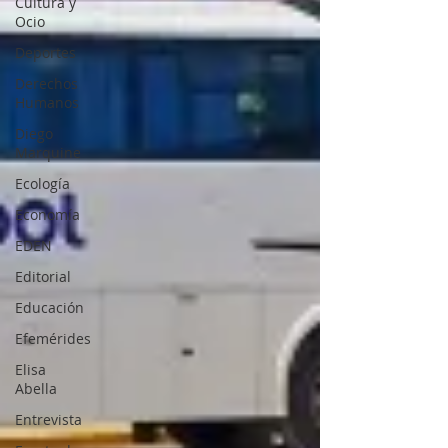
Cultura y
Ocio
Deportes
Derechos
Humanos
Diego
Marquine
Ecología
Economía
EDEN
Editorial
Educación
Efemérides
Elisa
Abella
Entrevista