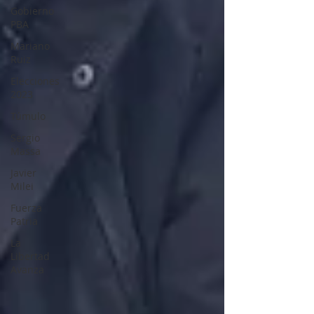
Gobierno
PBA
Mariano
Ruiz
Elecciones
2023
Túmulo
Sergio
Massa
Javier
Milei
Fuerza
Patria
La
Libertad
Avanza