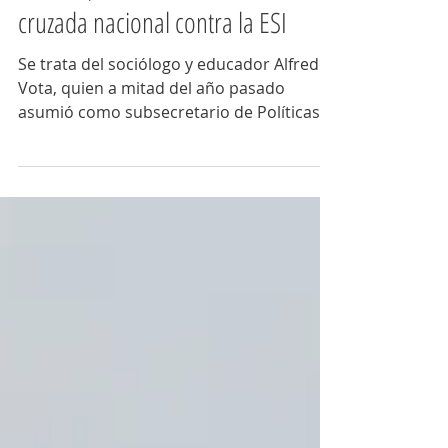
Código Plural
13 ene 2025
6 min de lectura
Un campanense encabeza la
cruzada nacional contra la ESI
Se trata del sociólogo y educador Alfredo
Vota, quien a mitad del año pasado
asumió como subsecretario de Políticas e
Innovación Educativas