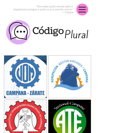
“Para saber quién manda sobre ti,
simplemente averigua a quién no se te permite criticar.”
― Voltaire