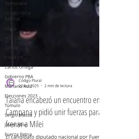
Dellepiane
Unión Cívica
Radical
UNLu
Villa Dálmine
Zárate
Covid-19
Carlos Ortega
Gobierno PBA
Mariano Ruiz
Elecciones 2023
Túmulo
Código Plural
Sergio Massa
22 oct 2025
2 min de lectura
Javier Milei
Taiana encabezó un encuentro en
Fuerza Patria