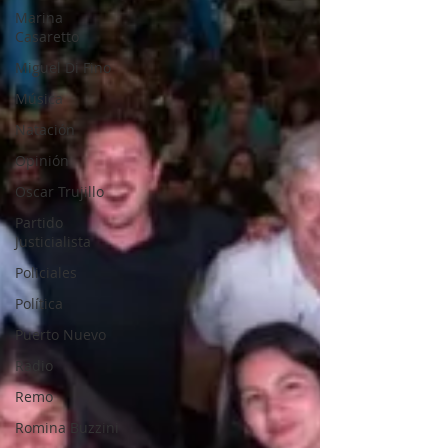
Marina
Casaretto
Miguel Di Fino
Música
Natación
Opinión
Oscar Trujillo
Partido
Justicialista
Policiales
Política
Puerto Nuevo
Radio
Remo
Romina Buzzini