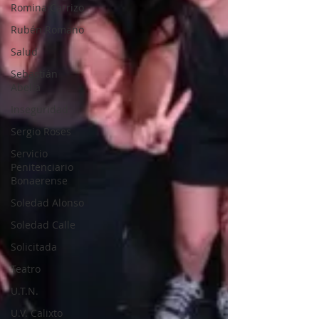
Romina Carrizo
Rubén Romano
Salud
Sebastián
Abella
Inseguridad
Sergio Roses
Servicio
Penitenciario
Bonaerense
Soledad Alonso
Soledad Calle
Solicitada
Teatro
U.T.N.
U.V. Calixto