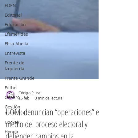
EDEN
Editorial
Educación
Efemérides
Elisa Abella
Entrevista
Frente de
Izquierda
Frente Grande
Fútbol
Género
Gestión
Código Plural
municipal
26 feb
3 min de lectura
Hockey
UOM: denuncian “operaciones” en
Honda