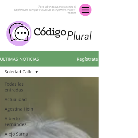
“Para saber quién manda sobre ti,
simplemente averigua a quién no se te permite criticar.”
― Voltaire
ULTIMAS NOTICIAS
Regístrate
Soledad Calle
Todas las
entradas
Actualidad
Agostina Hein
Alberto
Fernández
Alejo Sarna