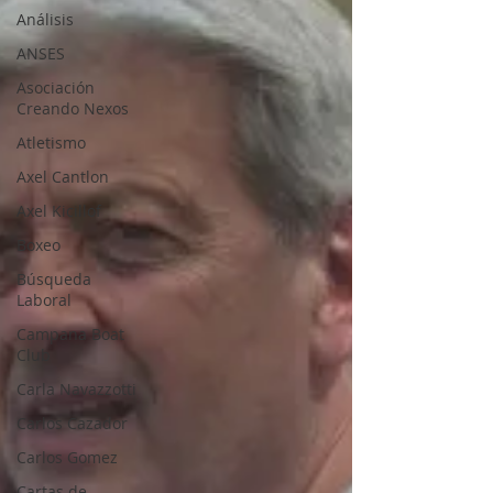
Análisis
ANSES
Asociación
Creando Nexos
Atletismo
Axel Cantlon
Axel Kicillof
Boxeo
Búsqueda
Laboral
Campana Boat
Club
Carla Navazzotti
Carlos Cazador
Carlos Gomez
Cartas de