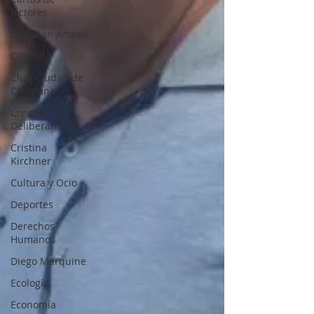
lectores
Christian Amaya
CIMOPU
Club Ciudad de
Campana
Concejo
Deliberante
Cristina
Kirchner
Cultura y Ocio
Deportes
Derechos
Humanos
Diego Marquine
Ecología
Economía