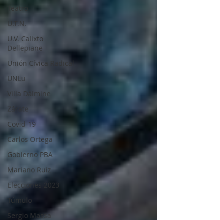
Teatro
U.T.N.
U.V. Calixto
Dellepiane
Unión Cívica Radical
UNLu
Villa Dálmine
Zárate
Covid-19
Carlos Ortega
Gobierno PBA
Mariano Ruiz
Elecciones 2023
Túmulo
Sergio Massa