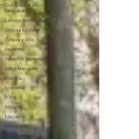
Club Ciudad de
Campana
Concejo Deliberante
Cristina Kirchner
Cultura y Ocio
Deportes
Derechos Humanos
Diego Marquine
Ecología
Economía
EDEN
Editorial
Educación
Efemérides
Elisa Abella