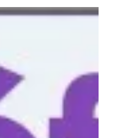
obras que realizó el Municipio en ambos
barrios, los fomentistas le contaron al
Intendente detalles sobre los proyectos
que prevén impulsar y acordaron trabajar
de forma conjunta en beneficio de los
vecinos. Sebastián Abella se reunió con
Hernán Gaggino, integrante de la nueva
comisión de la sociedad de fomento El
intendente Sebastián Abella se reunió con
la nueva comisión directiva de la sociedad
de fomento Dallera – Romano ,
encabezada