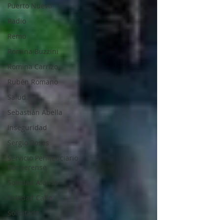
Puerto Nuevo
Radio
Remo
Romina Buzzini
Romina Carrizo
Rubén Romano
Salud
Sebastián Abella
Inseguridad
Sergio Roses
Servicio Penitenciario
Bonaerense
Soledad Alonso
Soledad Calle
Solicitada