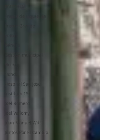
Entrevista
Frente de Izquierda
Frente Grande
Fútbol
Género
Gestión municipal
Hockey
Honda
Hospital San Jose
Instituto 15
Joel Romero
Joel Vallomy
Juan Manuel Witt
Juntos Por El Cambio