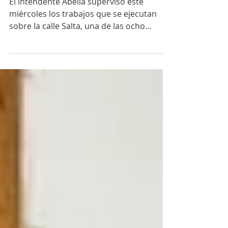
cordón cuneta
El intendente Abella supervisó este
miércoles los trabajos que se ejecutan
sobre la calle Salta, una de las ocho
cuadras alcanzadas por un nuevo plan de
asfalto en el barrio. Sebastián Abella
recorrió las obras que se realizan en el B°
Romano La obra integral de
infraestructura que ejecuta el Municipio
en el barrio Romano avanza con la
construcción de cordón cuneta sobre la
calle Salta. Este miércoles, el intendente
Sebastián Abella visitó el lugar para
conocer su avance y