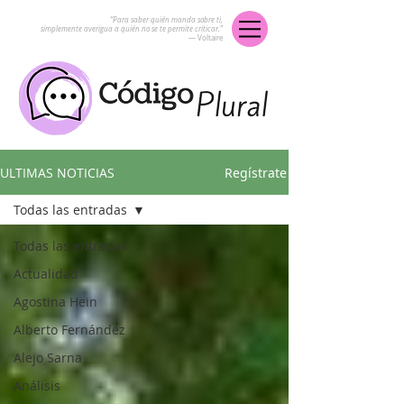
“Para saber quién manda sobre ti,
simplemente averigua a quién no se te permite criticar.”
― Voltaire
ULTIMAS NOTICIAS
Regístrate
Todas las entradas
Todas las entradas
Actualidad
Agostina Hein
Alberto Fernández
Alejo Sarna
Análisis