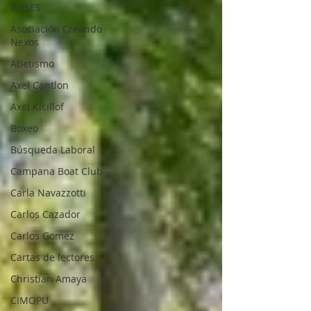
ANSES
Asociación Creando
Nexos
Atletismo
Axel Cantlon
Axel Kicillof
Boxeo
Búsqueda Laboral
Campana Boat Club
Carla Navazzotti
Carlos Cazador
Carlos Gomez
Cartas de lectores
Christian Amaya
CIMOPU