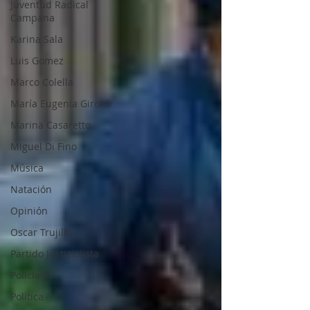
Juventud Radical
Campana
Karina Sala
Luis Gomez
Marco Colella
María Eugenia Giroldi
Marina Casaretto
Miguel Di Fino
Música
Natación
Opinión
Oscar Trujillo
Partido Justicialista
Policiales
Política