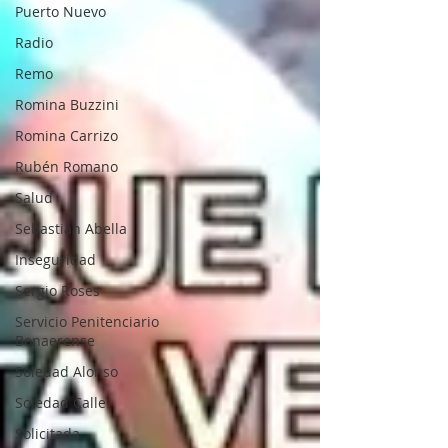
Puerto Nuevo
Radio
Remo
Romina Buzzini
Romina Carrizo
Rubén Romano
Salud
Sebastián Abella
Inseguridad
Sergio Roses
Servicio Penitenciario
Bonaerense
Soledad Alonso
Soledad Calle
Solicitada