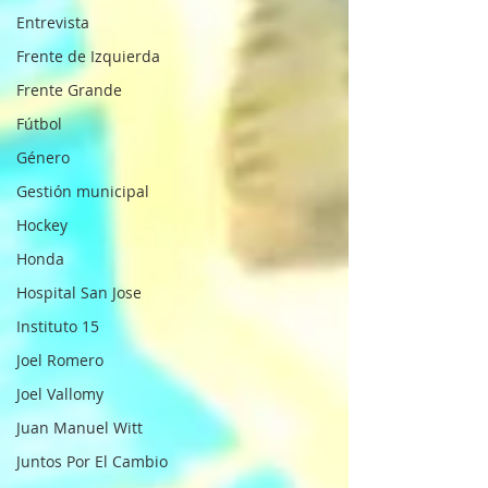
Entrevista
Frente de Izquierda
Frente Grande
Fútbol
Género
Gestión municipal
Hockey
Honda
Hospital San Jose
Instituto 15
Joel Romero
Joel Vallomy
Juan Manuel Witt
Juntos Por El Cambio