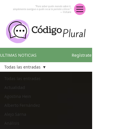
“Para saber quién manda sobre ti,
simplemente averigua a quién no se te permite criticar.”
― Voltaire
ULTIMAS NOTICIAS
Regístrate
Todas las entradas
Todas las entradas
Actualidad
Agostina Hein
Alberto Fernández
Alejo Sarna
Análisis