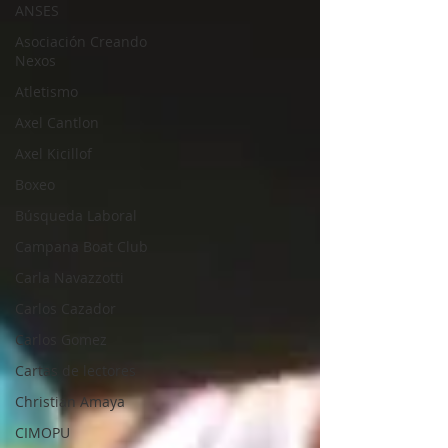
ANSES
Asociación Creando
Nexos
Atletismo
Axel Cantlon
Axel Kicillof
Boxeo
Búsqueda Laboral
Campana Boat Club
Carla Navazzotti
Carlos Cazador
Carlos Gomez
Cartas de lectores
Christian Amaya
CIMOPU