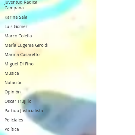
Juventud Radical
Campana
Karina Sala
Luis Gomez
Marco Colella
María Eugenia Giroldi
Marina Casaretto
Miguel Di Fino
Música
Natación
Opinión
Oscar Trujillo
Partido Justicialista
Policiales
Política