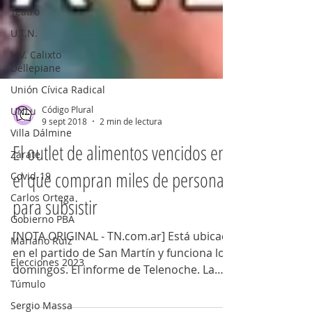
Teatro
U.T.N.
U.V. Calixto
Dellepiane
Unión Cívica Radical
UNLu
Villa Dálmine
Código Plural
9 sept 2018
2 min de lectura
Zárate
El outlet de alimentos vencidos en
Covid-19
Carlos Ortega
el que compran miles de personas
Gobierno PBA
para subsistir
Mariano Ruiz
Elecciones 2023
[NOTA ORIGINAL - TN.com.ar] Está ubicado
en el partido de San Martín y funciona los
Túmulo
domingos. El informe de Telenoche. La
Sergio Massa