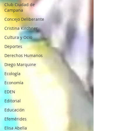
Club Ciudad de
Campana
Concejo Deliberante
Cristina Kirchner
Cultura y Ocio
Deportes
Derechos Humanos
Diego Marquine
Ecología
Economía
EDEN
Editorial
Educación
Efemérides
Elisa Abella