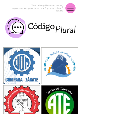
“Para saber quién manda sobre ti,
simplemente averigua a quién no se te permite criticar.”
― Voltaire