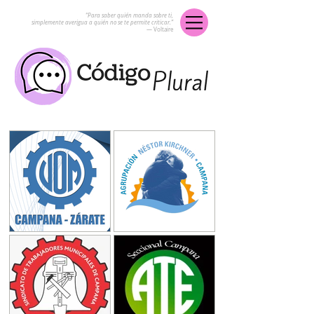
“Para saber quién manda sobre ti,
simplemente averigua a quién no se te permite criticar.”
― Voltaire