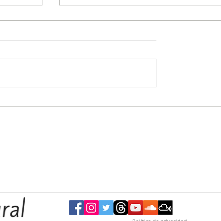
rfila
De los dos lados del mostrador: el senador
omercios
libertario Joaquín Benegas Lynch, en la mir