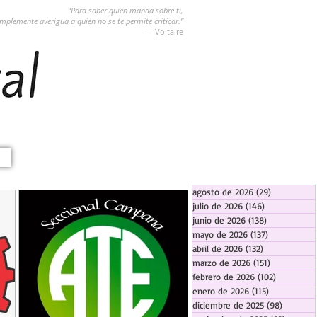
“Para saber quién manda sobre ti,
implemente averigua a quién no se te permite criticar.”
― Voltaire
agosto de 2026
(29)
29 entradas
julio de 2026
(146)
146 entradas
junio de 2026
(138)
138 entradas
mayo de 2026
(137)
137 entradas
abril de 2026
(132)
132 entradas
marzo de 2026
(151)
151 entrada
febrero de 2026
(102)
102 entra
enero de 2026
(115)
115 entradas
diciembre de 2025
(98)
98 entra