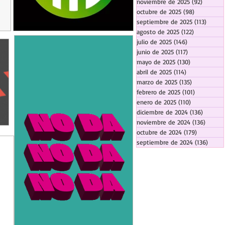
noviembre de 2025
(92)
92 entr
octubre de 2025
(98)
98 entrada
septiembre de 2025
(113)
113 en
agosto de 2025
(122)
122 entrad
julio de 2025
(146)
146 entradas
junio de 2025
(117)
117 entradas
mayo de 2025
(130)
130 entrada
abril de 2025
(114)
114 entradas
marzo de 2025
(135)
135 entrada
febrero de 2025
(101)
101 entrad
enero de 2025
(110)
110 entrada
diciembre de 2024
(136)
136 ent
noviembre de 2024
(136)
136 en
octubre de 2024
(179)
179 entra
septiembre de 2024
(136)
136 e