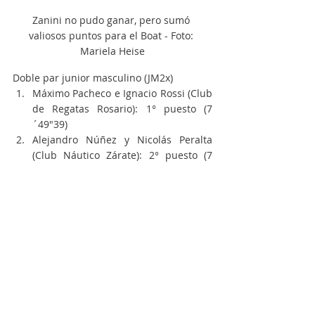
Zanini no pudo ganar, pero sumó 
valiosos puntos para el Boat - Foto: 
Mariela Heise
Doble par junior masculino (JM2x)
Máximo Pacheco e Ignacio Rossi (Club 
de Regatas Rosario): 1° puesto (7
´49"39)
Alejandro Núñez y Nicolás Peralta 
(Club Náutico Zárate): 2° puesto (7
´58"42)
Tobías Viera Veneziani (s) y Juan 
Ignacio Paredes (b) (Campana Boat 
Club): 3° puesto (8´02"52)
Federico Romano y Francisco Martin 
(Club de Remo Teutonia): 4° puesto 
(8'12"57)
Simón Martínez y Pedro Laserna (Club 
de Remo Teutonia): 5° puesto (8
´56"48)