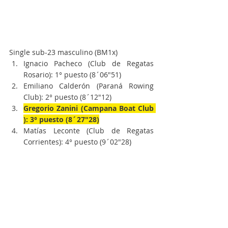
Single sub-23 masculino (BM1x)
Ignacio Pacheco (Club de Regatas 
Rosario): 1° puesto (8´06"51)
Emiliano Calderón (Paraná Rowing 
Club): 2° puesto (8´12"12)
Gregorio Zanini (Campana Boat Club 
): 3° puesto (8´27"28)
Matías Leconte (Club de Regatas 
Corrientes): 4° puesto (9´02"28)