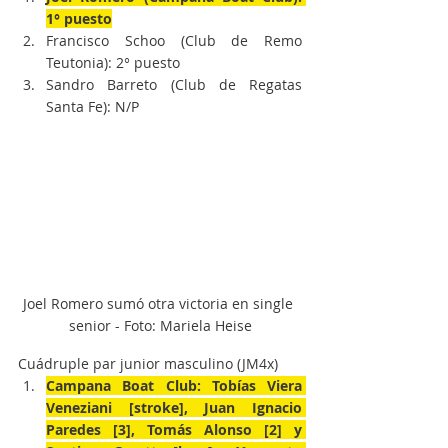
1° puesto
Francisco Schoo (Club de Remo 
Teutonia): 2° puesto
Sandro Barreto (Club de Regatas 
Santa Fe): N/P
Joel Romero sumó otra victoria en single 
senior - Foto: Mariela Heise
Cuádruple par junior masculino (JM4x)
Campana Boat Club: Tobías Viera 
Veneziani [stroke], Juan Ignacio 
Paredes [3], Tomás Alonso [2] y 