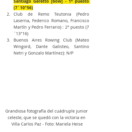
Santiago Geretto [bow] - 1° puesto 
(7´10"56)
Club de Remo Teutonia (Pedro 
Laserna, Federico Romano, Francisco 
Martín y Pedro Ferrario) : 2° puesto (7
´13"16)
Buenos Aires Rowing Club (Mateo 
Wingord, Dante Galisteo, Santino 
Netri y Gonzalo Martínez): N/P
Grandiosa fotografía del cuádruple junior 
celeste, que se quedó con la victoria en 
Villa Carlos Paz - Foto: Mariela Heise