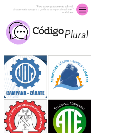
“Para saber quién manda sobre ti,
simplemente averigua a quién no se te permite criticar.”
― Voltaire