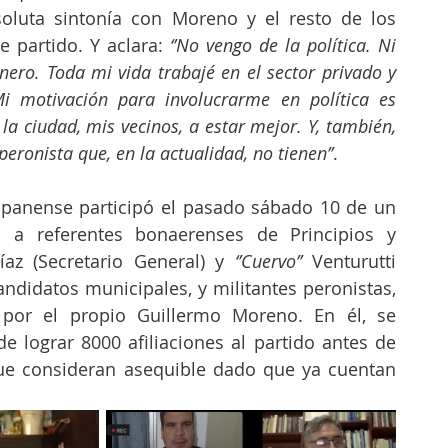
oluta sintonía con Moreno y el resto de los 
e partido. Y aclara: 
‘’No vengo de la política. Ni 
nero. Toda mi vida trabajé en el sector privado y 
Mi motivación para involucrarme en política es 
la ciudad, mis vecinos, a estar mejor. Y, también, 
eronista que, en la actualidad, no tienen’’
.
mpanense participó el pasado sábado 10 de un 
to a referentes bonaerenses de Principios y 
az (Secretario General) y 
‘’Cuervo’’
 Venturutti 
andidatos municipales, y militantes peronistas, 
por el propio Guillermo Moreno. En él, se 
e lograr 8000 afiliaciones al partido antes de 
que consideran asequible dado que ya cuentan 