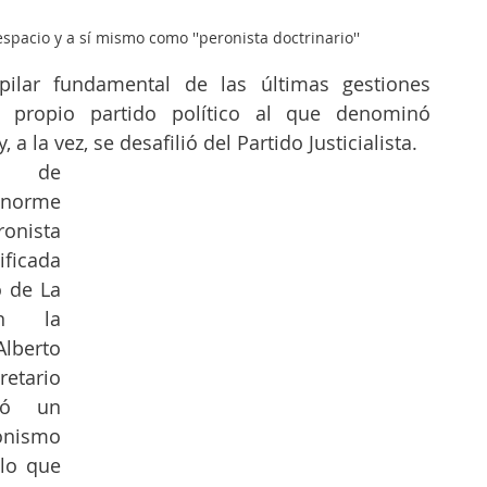
spacio y a sí mismo como ''peronista doctrinario'' 
 pilar fundamental de las últimas gestiones 
peronistas, fundó su propio partido político al que denominó 
y, a la vez, se desafilió del Partido Justicialista.
o de 
norme 
onista 
ficada 
 de La 
n la 
lberto 
etario 
ó un 
ismo 
lo que 