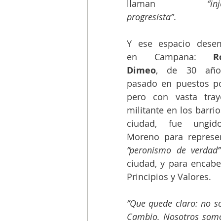
llaman 
‘’in
progresista’’
. 
Y ese espacio desem
en Campana: 
R
Dimeo
, de 30 años
pasado en puestos pol
pero con vasta traye
militante en los barrio
ciudad, fue ungid
‘’peronismo de verdad’’
ciudad, y para encabez
Principios y Valores.
‘’Que quede claro: no s
Cambio. Nosotros somo