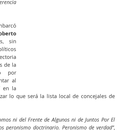
jerencia 
barcó 
oberto 
, sin 
íticos 
ctoria 
s de la 
o por 
Moreno para representar al 
 en la 
ar lo que será la lista local de concejales de 
omos ni del Frente de Algunos ni de Juntos Por El 
s peronismo doctrinario. Peronismo de verdad’’
, 