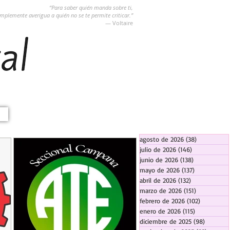
“Para saber quién manda sobre ti,
implemente averigua a quién no se te permite criticar.”
― Voltaire
agosto de 2026
(38)
38 entradas
julio de 2026
(146)
146 entradas
junio de 2026
(138)
138 entradas
mayo de 2026
(137)
137 entradas
abril de 2026
(132)
132 entradas
marzo de 2026
(151)
151 entrada
febrero de 2026
(102)
102 entra
enero de 2026
(115)
115 entradas
diciembre de 2025
(98)
98 entra