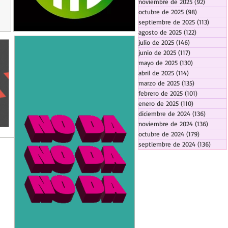
noviembre de 2025
(92)
92 entr
octubre de 2025
(98)
98 entrada
septiembre de 2025
(113)
113 en
agosto de 2025
(122)
122 entrad
julio de 2025
(146)
146 entradas
junio de 2025
(117)
117 entradas
mayo de 2025
(130)
130 entrada
abril de 2025
(114)
114 entradas
marzo de 2025
(135)
135 entrada
febrero de 2025
(101)
101 entrad
enero de 2025
(110)
110 entrada
diciembre de 2024
(136)
136 ent
noviembre de 2024
(136)
136 en
octubre de 2024
(179)
179 entra
septiembre de 2024
(136)
136 e