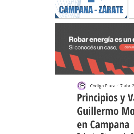
Código Plural
17 abr 
Principios y V
Guillermo Mo
en Campana