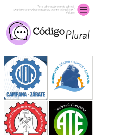
“Para saber quién manda sobre ti,
simplemente averigua a quién no se te permite criticar.”
― Voltaire