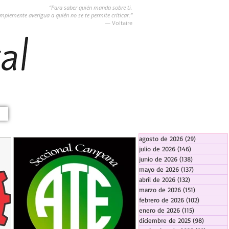
“Para saber quién manda sobre ti,
implemente averigua a quién no se te permite criticar.”
― Voltaire
agosto de 2026
(29)
29 entradas
julio de 2026
(146)
146 entradas
junio de 2026
(138)
138 entradas
mayo de 2026
(137)
137 entradas
abril de 2026
(132)
132 entradas
marzo de 2026
(151)
151 entrada
febrero de 2026
(102)
102 entra
enero de 2026
(115)
115 entradas
diciembre de 2025
(98)
98 entra