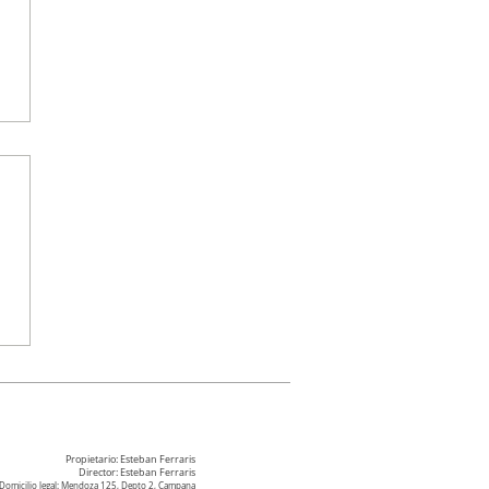
a
Propietario: Esteban Ferraris
Director: Esteban Ferraris
Domicilio legal: Mendoza 125, Depto 2, Campana