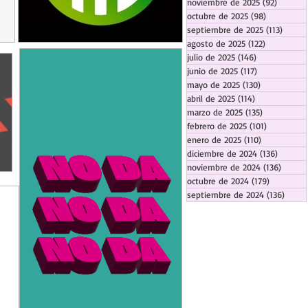
noviembre de 2025
(92)
92 entr
octubre de 2025
(98)
98 entrada
septiembre de 2025
(113)
113 en
agosto de 2025
(122)
122 entrad
julio de 2025
(146)
146 entradas
junio de 2025
(117)
117 entradas
mayo de 2025
(130)
130 entrada
abril de 2025
(114)
114 entradas
marzo de 2025
(135)
135 entrada
febrero de 2025
(101)
101 entrad
enero de 2025
(110)
110 entrada
diciembre de 2024
(136)
136 ent
noviembre de 2024
(136)
136 en
octubre de 2024
(179)
179 entra
septiembre de 2024
(136)
136 e