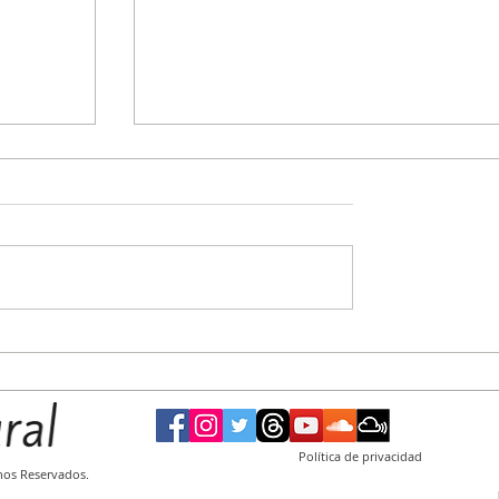
rfila
De los dos lados del mostrador: el senador
omercios
libertario Joaquín Benegas Lynch, en la mir
Política de privacidad
hos Reservados.