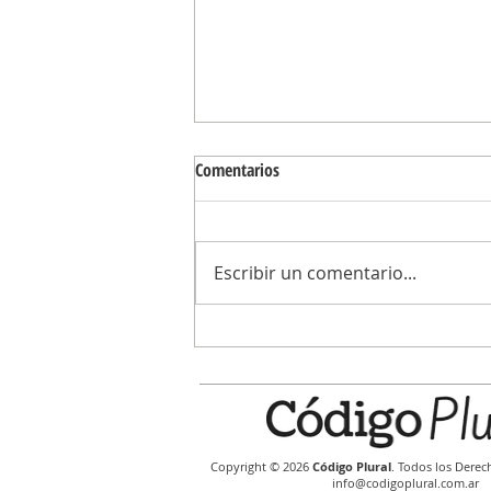
Comentarios
Escribir un comentario...
Carina Torres: “Mientras Lagar se pe
como el candidato de Abella, los c
siguen esperando respuestas del
Municipio”
Copyright © 2026
Código Plural
. Todos los Derec
info@codigoplural.com.ar