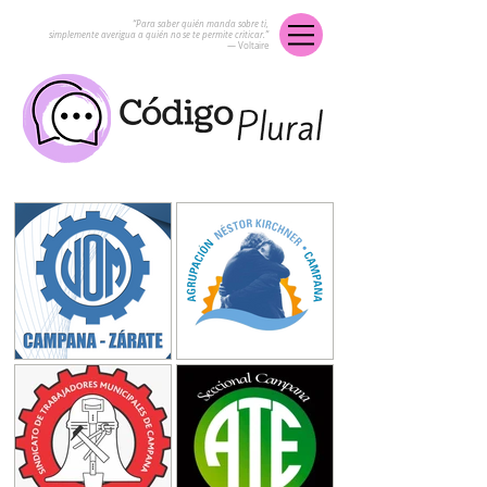
“Para saber quién manda sobre ti,
simplemente averigua a quién no se te permite criticar.”
― Voltaire