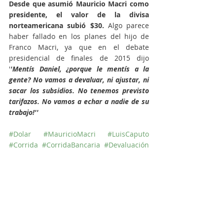
Desde que asumió Mauricio Macri como 
presidente, el valor de la divisa 
norteamericana subió $30.
 Algo parece 
haber fallado en los planes del hijo de 
Franco Macri, ya que en el debate 
presidencial de finales de 2015 dijo 
'
'Mentís Daniel, ¿porque le mentís a la 
gente? No vamos a devaluar, ni ajustar, ni 
sacar los subsidios. No tenemos previsto 
tarifazos. No vamos a echar a nadie de su 
trabajo!''
#Dolar
#MauricioMacri
#LuisCaputo
#Corrida
#CorridaBancaria
#Devaluación
#Neoliberalismo
#AlfonsoPratGay
#CityPorteña
#TasaDeInterés
#Encajes
[*] el último día de la gestión de Cristina 
Fernández de Kirchner, con Axel Kicillof como 
ministro de economía, cerro con un dólar 