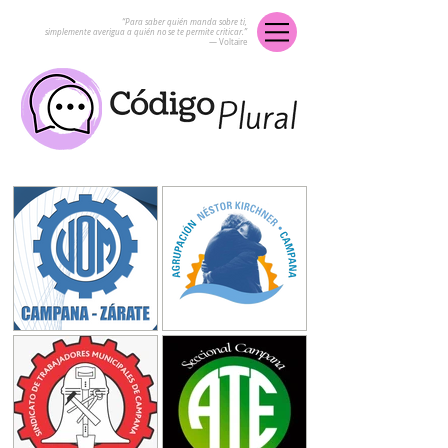
“Para saber quién manda sobre ti,
simplemente averigua a quién no se te permite criticar.”
― Voltaire