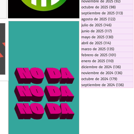
noviembre de 2025
(92)
92 entr
octubre de 2025
(98)
98 entrada
septiembre de 2025
(113)
113 en
agosto de 2025
(122)
122 entrad
julio de 2025
(146)
146 entradas
junio de 2025
(117)
117 entradas
mayo de 2025
(130)
130 entrada
abril de 2025
(114)
114 entradas
marzo de 2025
(135)
135 entrada
febrero de 2025
(101)
101 entrad
enero de 2025
(110)
110 entrada
diciembre de 2024
(136)
136 ent
noviembre de 2024
(136)
136 en
octubre de 2024
(179)
179 entra
septiembre de 2024
(136)
136 e