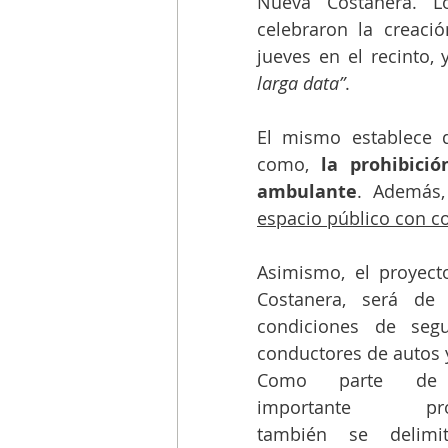
Nueva Costanera. L
celebraron la creació
jueves en el recinto,
larga data”
.
El mismo establece di
como, 
la prohibici
ambulante
. Además,
espacio público con c
Asimismo, el proyecto
Costanera, será de 
condiciones de seg
conductores de autos 
Como parte de 
importante proye
también se delimi