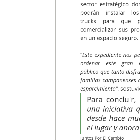
sector estratégico do
podrán instalar los
trucks para que p
comercializar sus pro
en un espacio seguro.
“
Este expediente nos per
ordenar este gran es
público que tanto disfru
familias campanenses a 
esparcimiento”
, sostuv
Para concluir,
una iniciativa 
desde hace muc
el lugar y ahor
Juntos Por El Cambio