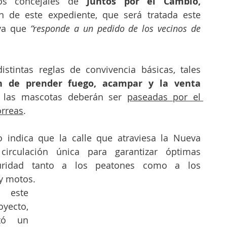
os concejales de
 Juntos por el Cambio,
n de este expediente, que será tratada este 
 ya que
 “responde a un pedido de los vecinos de 
stintas reglas de convivencia básicas, tales 
ón de prender fuego, acampar y la venta 
 las mascotas deberán ser 
paseadas por el 
orreas
.
 indica que la calle que atraviesa la Nueva 
circulación única para garantizar óptimas 
uridad tanto a los peatones como a los 
y motos.
este 
cto, 
tó un 