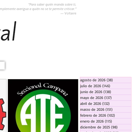
“Para saber quién manda sobre ti,
implemente averigua a quién no se te permite criticar.”
― Voltaire
agosto de 2026
(38)
38 entradas
julio de 2026
(146)
146 entradas
junio de 2026
(138)
138 entradas
mayo de 2026
(137)
137 entradas
abril de 2026
(132)
132 entradas
marzo de 2026
(151)
151 entrada
febrero de 2026
(102)
102 entra
enero de 2026
(115)
115 entradas
diciembre de 2025
(98)
98 entra