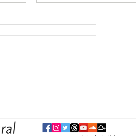
Alejo Sarna: “La sociedad argentina le puso
un límite a Milei y frenó la entrega de
nuestra tierra”