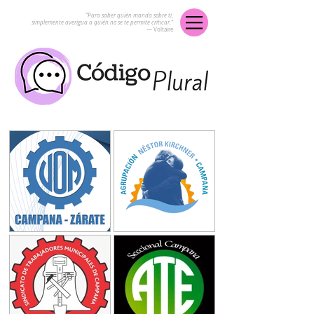
“Para saber quién manda sobre ti,
simplemente averigua a quién no se te permite criticar.”
― Voltaire