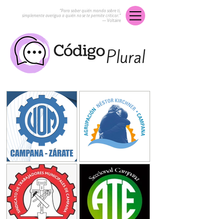
“Para saber quién manda sobre ti,
simplemente averigua a quién no se te permite criticar.”
― Voltaire