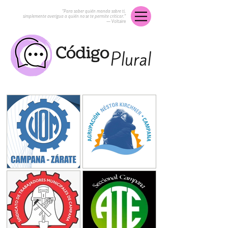
“Para saber quién manda sobre ti,
simplemente averigua a quién no se te permite criticar.”
― Voltaire