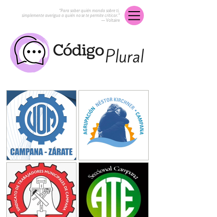
“Para saber quién manda sobre ti,
simplemente averigua a quién no se te permite criticar.”
― Voltaire