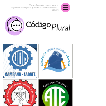
“Para saber quién manda sobre ti,
simplemente averigua a quién no se te permite criticar.”
― Voltaire