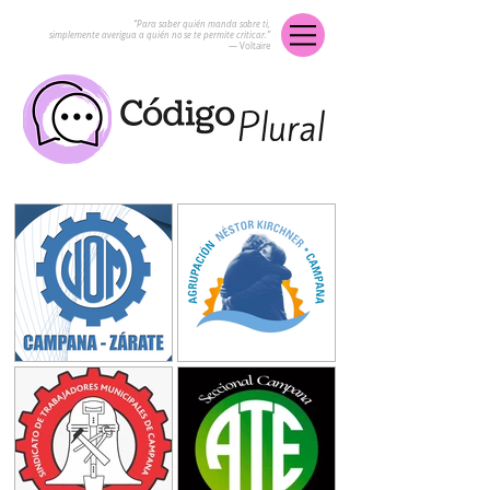
“Para saber quién manda sobre ti,
simplemente averigua a quién no se te permite criticar.”
― Voltaire