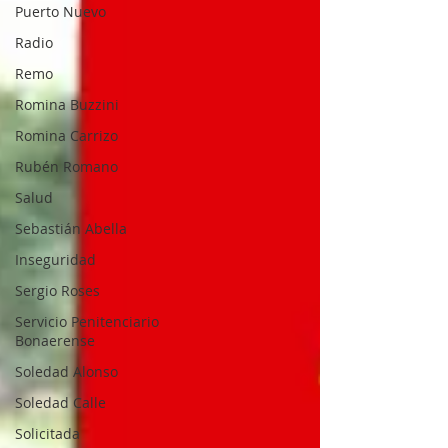
Puerto Nuevo
Radio
Remo
Romina Buzzini
Romina Carrizo
Rubén Romano
Salud
Sebastián Abella
Inseguridad
Sergio Roses
Servicio Penitenciario
Bonaerense
Soledad Alonso
Soledad Calle
Solicitada