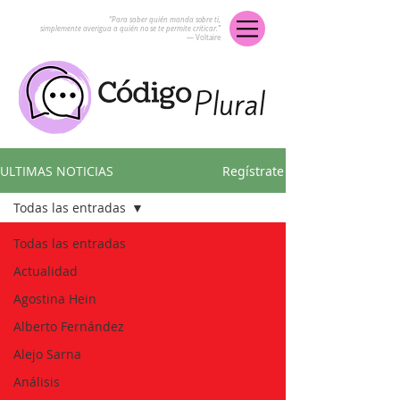
“Para saber quién manda sobre ti,
simplemente averigua a quién no se te permite criticar.”
― Voltaire
ULTIMAS NOTICIAS
Regístrate
Todas las entradas
Todas las entradas
Actualidad
Agostina Hein
Alberto Fernández
Alejo Sarna
Análisis