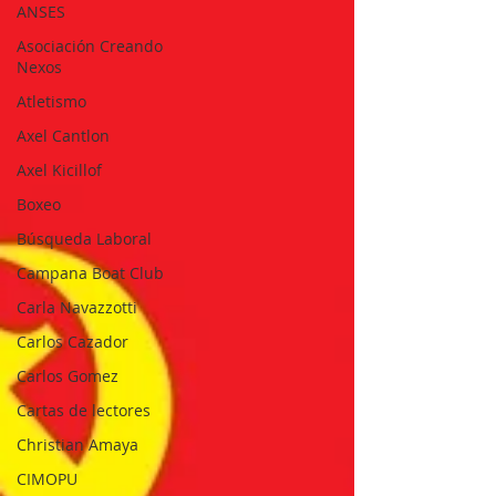
ANSES
Asociación Creando
Nexos
Atletismo
Axel Cantlon
Axel Kicillof
Boxeo
Búsqueda Laboral
Campana Boat Club
Carla Navazzotti
Carlos Cazador
Carlos Gomez
Cartas de lectores
Christian Amaya
CIMOPU