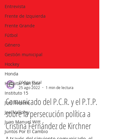
Entrevista
Frente de Izquierda
Frente Grande
Fútbol
Género
Gestión municipal
Hockey
Honda
Hospital San Jose
Instituto 15
Código Plural
25 ago 2022
1 min de lectura
Joel Romero
Comunicado del P.C.R. y el P.T.P.
Joel Vallomy
Juan Manuel Witt
sobre la persecución política a
Juntos Por El Cambio
Cristina Fernández de Kirchner