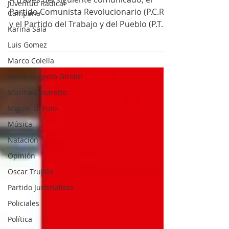
Juventud Radical
Campana
A través del siguiente comunicado, el
Karina Sala
Partido Comunista Revolucionario (P.C.R.)
y el Partido del Trabajo y del Pueblo (P.T.P.)
Luis Gomez
expresaron su
Marco Colella
María Eugenia Giroldi
Marina Casaretto
Miguel Di Fino
Música
Natación
Opinión
Oscar Trujillo
Partido Justicialista
Policiales
Política