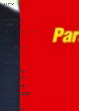
Teatro
U.T.N.
U.V. Calixto
Dellepiane
Unión Cívica Radical
UNLu
Villa Dálmine
Zárate
Covid-19
Carlos Ortega
Gobierno PBA
Mariano Ruiz
Elecciones 2023
Túmulo
Sergio Massa