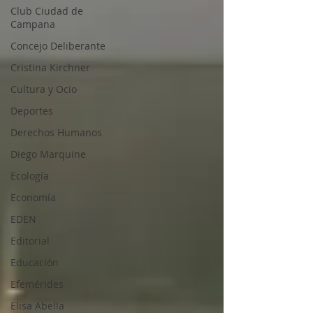
Club Ciudad de
Campana
Concejo Deliberante
Cristina Kirchner
Cultura y Ocio
Deportes
Derechos Humanos
Diego Marquine
Ecología
Economía
EDEN
Editorial
Educación
Efemérides
Elisa Abella