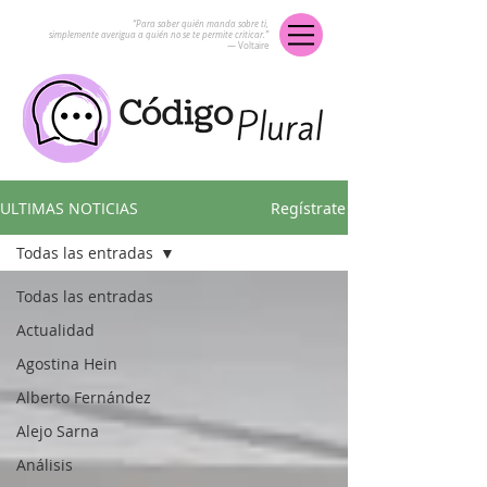
“Para saber quién manda sobre ti,
simplemente averigua a quién no se te permite criticar.”
― Voltaire
ULTIMAS NOTICIAS
Regístrate
Todas las entradas
Todas las entradas
Actualidad
Agostina Hein
Alberto Fernández
Alejo Sarna
Análisis