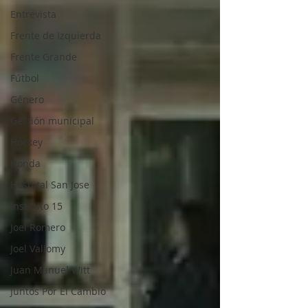
Entrevista
Frente de Izquierda
Frente Grande
Fútbol
Género
Gestión municipal
Hockey
Honda
Hospital San Jose
Instituto 15
Joel Romero
Joel Vallomy
Juan Manuel Witt
Juntos Por El Cambio