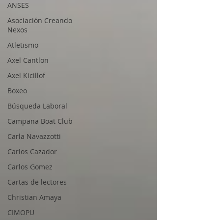
ANSES
Asociación Creando
Nexos
Atletismo
Axel Cantlon
Axel Kicillof
Boxeo
Búsqueda Laboral
Campana Boat Club
Carla Navazzotti
Carlos Cazador
Carlos Gomez
Cartas de lectores
Christian Amaya
CIMOPU