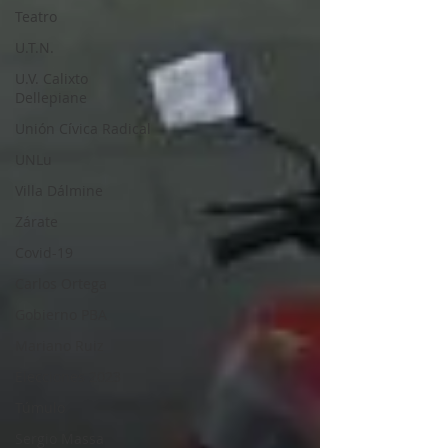
Teatro
U.T.N.
U.V. Calixto
Dellepiane
Unión Cívica Radical
UNLu
Villa Dálmine
Zárate
Covid-19
Carlos Ortega
Gobierno PBA
Mariano Ruiz
Elecciones 2023
Túmulo
Sergio Massa