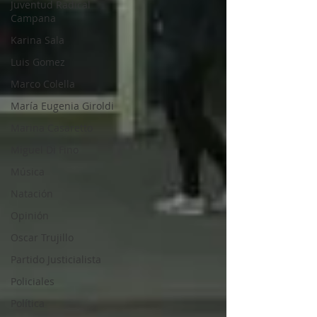
Juventud Radical
Campana
Karina Sala
Luis Gomez
Marco Colella
María Eugenia Giroldi
Marina Casaretto
Miguel Di Fino
Música
Natación
Opinión
Oscar Trujillo
Partido Justicialista
Policiales
Política