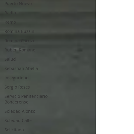
Puerto Nuevo
Radio
Remo
Romina Buzzini
Romina Carrizo
Rubén Romano
Salud
Sebastián Abella
Inseguridad
Sergio Roses
Servicio Penitenciario
Bonaerense
Soledad Alonso
Soledad Calle
Solicitada