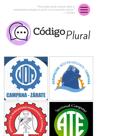
“Para saber quién manda sobre ti,
simplemente averigua a quién no se te permite criticar.”
― Voltaire