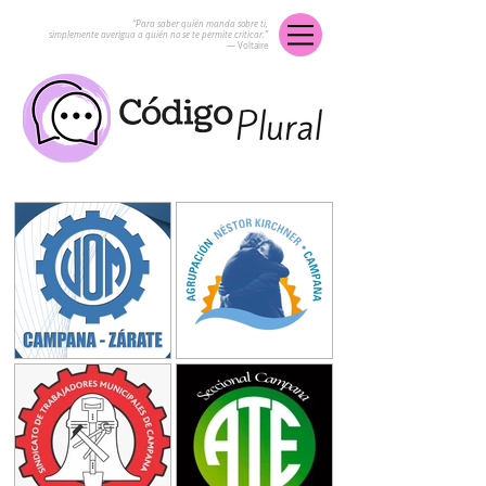
“Para saber quién manda sobre ti,
simplemente averigua a quién no se te permite criticar.”
― Voltaire