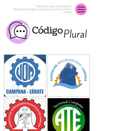
“Para saber quién manda sobre ti,
simplemente averigua a quién no se te permite criticar.”
― Voltaire