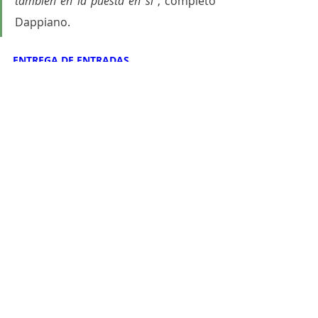
también en la puesta en sí
”, completó 
Dappiano.
ENTREGA DE ENTRADAS
El público podrá retirar las entradas –sin 
cargo- desde este lunes 22 a partir de las 
8 en la Dirección de Cultura ubicada en 
San Martín 373 (Edificio 6 de Julio, 1° 
piso). 
Cultura y Ocio
Entradas recientes
Ver todo