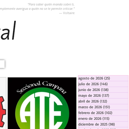
“Para saber quién manda sobre ti,
implemente averigua a quién no se te permite criticar.”
― Voltaire
agosto de 2026
(25)
25 entradas
julio de 2026
(146)
146 entradas
junio de 2026
(138)
138 entradas
mayo de 2026
(137)
137 entradas
abril de 2026
(132)
132 entradas
marzo de 2026
(151)
151 entrada
febrero de 2026
(102)
102 entra
enero de 2026
(115)
115 entradas
diciembre de 2025
(98)
98 entra