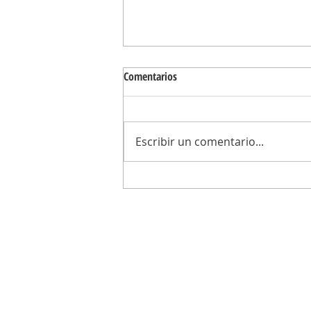
Comentarios
Escribir un comentario...
Voley: El Club Ciudad de Campana i
el pie derecho la División de Honor