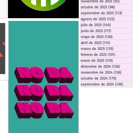
noviembre de 2025
(92)
92 entr
octubre de 2025
(98)
98 entrada
septiembre de 2025
(113)
113 en
agosto de 2025
(122)
122 entrad
julio de 2025
(146)
146 entradas
junio de 2025
(117)
117 entradas
mayo de 2025
(130)
130 entrada
abril de 2025
(114)
114 entradas
marzo de 2025
(135)
135 entrada
febrero de 2025
(101)
101 entrad
enero de 2025
(110)
110 entrada
diciembre de 2024
(136)
136 ent
noviembre de 2024
(136)
136 en
octubre de 2024
(179)
179 entra
septiembre de 2024
(136)
136 e