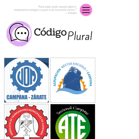
“Para saber quién manda sobre ti,
simplemente averigua a quién no se te permite criticar.”
― Voltaire