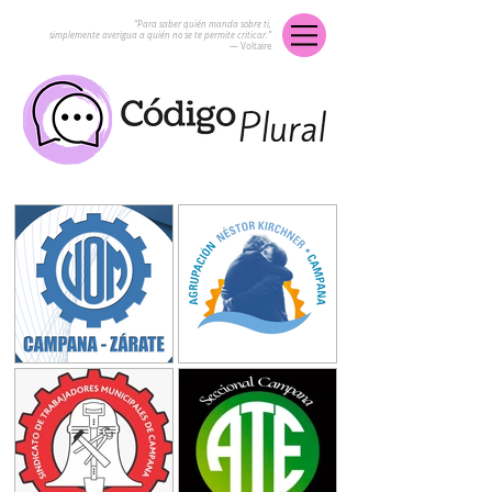
“Para saber quién manda sobre ti,
simplemente averigua a quién no se te permite criticar.”
― Voltaire