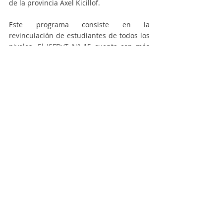
de la provincia Axel Kicillof.
Este programa consiste en la 
revinculación de estudiantes de todos los 
niveles. El ISFDyT N° 15 cuenta con más 
de 100 estudiantes inscriptos, a los que la 
agrupación acompaña guiando y 
conteniendo en esta experiencia tan 
especial.
“Desde la pedagogía de la esperanza vamos 
a intentar como futuros trabajadores de la 
educación, acompañar comprendiendo las 
dificultades que han tenido los y las 
estudiantes en este momento tan especial a 
nivel global"
, expresaron.
Actualidad
Educación
Instituto 15