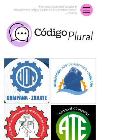
“Para saber quién manda sobre ti,
simplemente averigua a quién no se te permite criticar.”
― Voltaire