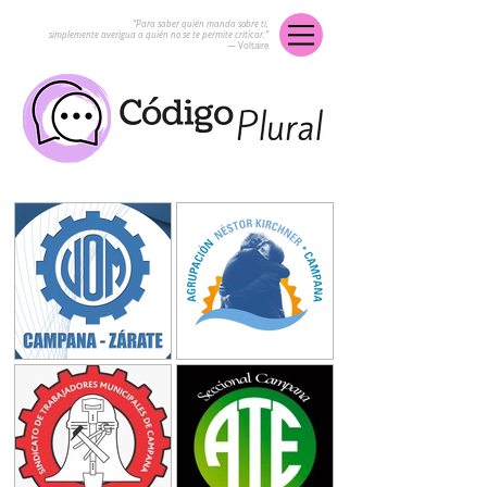
“Para saber quién manda sobre ti,
simplemente averigua a quién no se te permite criticar.”
― Voltaire