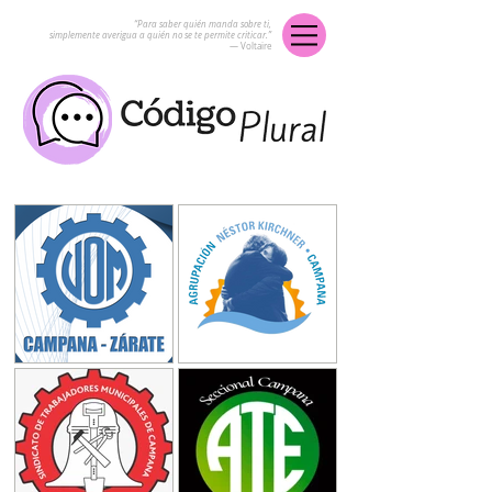
“Para saber quién manda sobre ti,
simplemente averigua a quién no se te permite criticar.”
― Voltaire