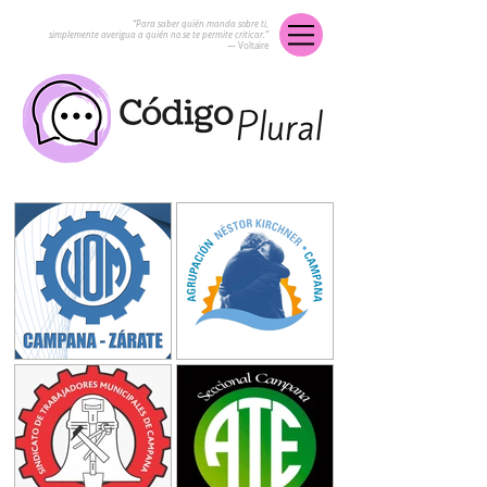
“Para saber quién manda sobre ti,
simplemente averigua a quién no se te permite criticar.”
― Voltaire