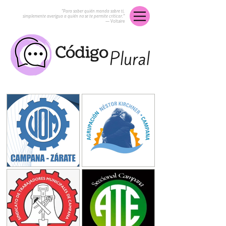
“Para saber quién manda sobre ti,
simplemente averigua a quién no se te permite criticar.”
― Voltaire