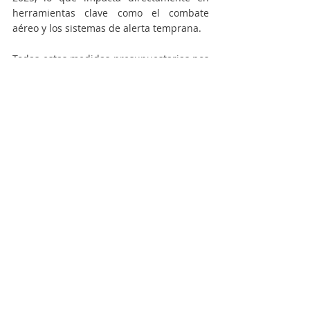
herramientas clave como el combate 
aéreo y los sistemas de alerta temprana.
Todas estas medidas presupuestarias nos 
ponen en riesgo y debe preocuparnos 
mucho a las y los ciudadanos de 
Campana y de los lugares donde existen 
estos riesgos. “Entre el buen y el mal 
manejo del fuego, la diferencia está en la 
pérdida de vidas humanas, la fauna, flora 
y nuestros recursos naturales. Por eso la 
prevención no puede ser una variable de 
ajuste”, remarcó la diputada.
“Cuando el ambiente se abandona, no queda 
librado al azar: queda librado a intereses. Y 
ahí es donde el fuego, la especulación y el 
negocio avanzan sobre la vida de las 
comunidades. Defender nuestros humedales, 
nuestras reservas y nuestros bienes comunes 