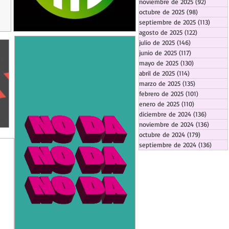
noviembre de 2025
(92)
92 entr
octubre de 2025
(98)
98 entrada
septiembre de 2025
(113)
113 en
agosto de 2025
(122)
122 entrad
julio de 2025
(146)
146 entradas
junio de 2025
(117)
117 entradas
mayo de 2025
(130)
130 entrada
abril de 2025
(114)
114 entradas
marzo de 2025
(135)
135 entrada
febrero de 2025
(101)
101 entrad
enero de 2025
(110)
110 entrada
diciembre de 2024
(136)
136 ent
noviembre de 2024
(136)
136 en
octubre de 2024
(179)
179 entra
septiembre de 2024
(136)
136 e