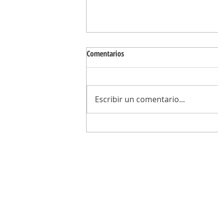
Comentarios
Escribir un comentario...
De los dos lados del mostrador: el
libertario Joaquín Benegas Lynch, e