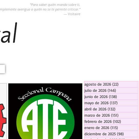
“Para saber quién manda sobre ti,
implemente averigua a quién no se te permite criticar.”
― Voltaire
agosto de 2026
(22)
22 entradas
julio de 2026
(146)
146 entradas
junio de 2026
(138)
138 entradas
mayo de 2026
(137)
137 entradas
abril de 2026
(132)
132 entradas
marzo de 2026
(151)
151 entrada
febrero de 2026
(102)
102 entra
enero de 2026
(115)
115 entradas
diciembre de 2025
(98)
98 entra