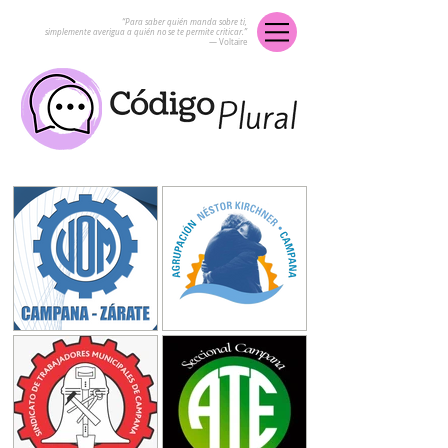
“Para saber quién manda sobre ti,
simplemente averigua a quién no se te permite criticar.”
― Voltaire