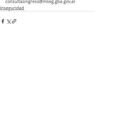
consultasingreso@mseg.gba.gov.ar
Inseguridad
Entradas recientes
Ver todo