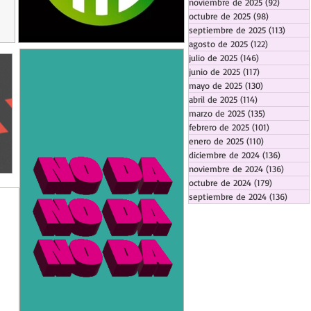
noviembre de 2025
(92)
92 entr
octubre de 2025
(98)
98 entrada
septiembre de 2025
(113)
113 en
agosto de 2025
(122)
122 entrad
julio de 2025
(146)
146 entradas
junio de 2025
(117)
117 entradas
mayo de 2025
(130)
130 entrada
abril de 2025
(114)
114 entradas
marzo de 2025
(135)
135 entrada
febrero de 2025
(101)
101 entrad
enero de 2025
(110)
110 entrada
diciembre de 2024
(136)
136 ent
noviembre de 2024
(136)
136 en
octubre de 2024
(179)
179 entra
septiembre de 2024
(136)
136 e