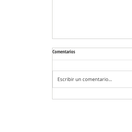
Comentarios
Escribir un comentario...
El Municipio celebra la Semana Mun
la Lactancia Materna