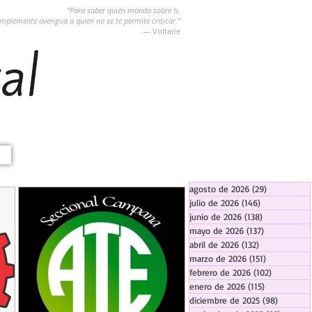
“Para saber quién manda sobre ti,
implemente averigua a quién no se te permite criticar.”
― Voltaire
agosto de 2026
(29)
29 entradas
julio de 2026
(146)
146 entradas
junio de 2026
(138)
138 entradas
mayo de 2026
(137)
137 entradas
abril de 2026
(132)
132 entradas
marzo de 2026
(151)
151 entrada
febrero de 2026
(102)
102 entra
enero de 2026
(115)
115 entradas
diciembre de 2025
(98)
98 entra