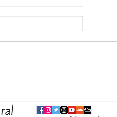
 la XII
Mañana la Secretaría de Salud realizará una
de
jornada de vacunación en la Plaza Eduardo
Costa