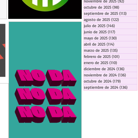
noviembre de 2025
(92)
92 entr
octubre de 2025
(98)
98 entrada
septiembre de 2025
(113)
113 en
agosto de 2025
(122)
122 entrad
julio de 2025
(146)
146 entradas
junio de 2025
(117)
117 entradas
mayo de 2025
(130)
130 entrada
abril de 2025
(114)
114 entradas
marzo de 2025
(135)
135 entrada
febrero de 2025
(101)
101 entrad
enero de 2025
(110)
110 entrada
diciembre de 2024
(136)
136 ent
noviembre de 2024
(136)
136 en
octubre de 2024
(179)
179 entra
septiembre de 2024
(136)
136 e