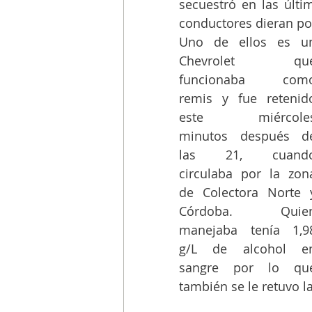
secuestró en las últi
conductores dieran pos
Uno de ellos es un
Chevrolet que
funcionaba como
remis y fue retenido
este miércoles
minutos después de
las 21, cuando
circulaba por la zona
de Colectora Norte y
Córdoba. Quien
manejaba tenía 1,98
g/L de alcohol en
sangre por lo que
también se le retuvo la