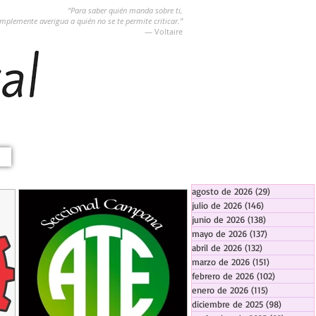
“Para saber quién manda sobre ti,
implemente averigua a quién no se te permite criticar.”
― Voltaire
agosto de 2026
(29)
29 entradas
julio de 2026
(146)
146 entradas
junio de 2026
(138)
138 entradas
mayo de 2026
(137)
137 entradas
abril de 2026
(132)
132 entradas
marzo de 2026
(151)
151 entrada
febrero de 2026
(102)
102 entra
enero de 2026
(115)
115 entradas
diciembre de 2025
(98)
98 entra