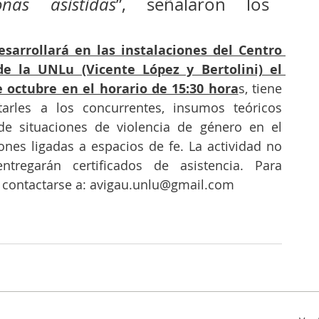
nas asistidas
”, señalaron los 
sarrollará en las instalaciones del Centro 
 la UNLu (Vicente López y Bertolini) el 
 octubre en el horario de 15:30 hora
s, tiene 
itarles a los concurrentes, insumos teóricos 
de situaciones de violencia de género en el 
ones ligadas a espacios de fe. La actividad no 
tregarán certificados de asistencia. Para 
s contactarse a: avigau.unlu@gmail.com