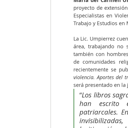
María del Carmen U
proyecto de extensión 
Especialistas en Viol
Trabajo y Estudios en 
La Lic. Umpierrez cuen
área, trabajando no s
también con hombres 
de comunidades relig
recientemente se publ
violencia. Aportes del t
será presentado en la 
“
Los libros sagr
han escrito 
patriarcales. E
invisibilizad