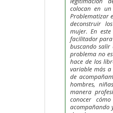
legitimación d
colocan en un 
Problematizar e
deconstruir lo
mujer. En este
facilitador para
buscando salir d
problema no es l
hace de los lib
variable más a 
de acompañamie
hombres, niñas
manera profesi
conocer cómo 
acompañando y 