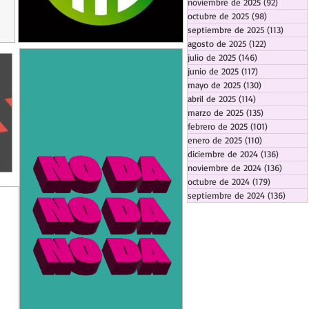
noviembre de 2025
(92)
92 entr
octubre de 2025
(98)
98 entrada
septiembre de 2025
(113)
113 en
agosto de 2025
(122)
122 entrad
julio de 2025
(146)
146 entradas
junio de 2025
(117)
117 entradas
mayo de 2025
(130)
130 entrada
abril de 2025
(114)
114 entradas
marzo de 2025
(135)
135 entrada
febrero de 2025
(101)
101 entrad
enero de 2025
(110)
110 entrada
diciembre de 2024
(136)
136 ent
noviembre de 2024
(136)
136 en
octubre de 2024
(179)
179 entra
septiembre de 2024
(136)
136 e