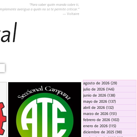
“Para saber quién manda sobre ti,
implemente averigua a quién no se te permite criticar.”
― Voltaire
agosto de 2026
(29)
29 entradas
julio de 2026
(146)
146 entradas
junio de 2026
(138)
138 entradas
mayo de 2026
(137)
137 entradas
abril de 2026
(132)
132 entradas
marzo de 2026
(151)
151 entrada
febrero de 2026
(102)
102 entra
enero de 2026
(115)
115 entradas
diciembre de 2025
(98)
98 entra