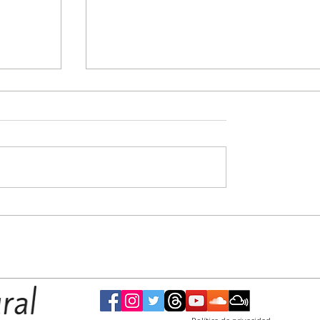
 martes
Continúa el plan integral de mejoras en el
el
barrio San Luciano