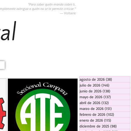
“Para saber quién manda sobre ti,
implemente averigua a quién no se te permite criticar.”
― Voltaire
agosto de 2026
(38)
38 entradas
julio de 2026
(146)
146 entradas
junio de 2026
(138)
138 entradas
mayo de 2026
(137)
137 entradas
abril de 2026
(132)
132 entradas
marzo de 2026
(151)
151 entrada
febrero de 2026
(102)
102 entra
enero de 2026
(115)
115 entradas
diciembre de 2025
(98)
98 entra