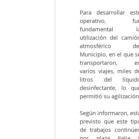
Para desarrollar este
operativo, fue
fundamental la
utilización del camión
atmosférico del
Municipio, en el que se
transportaron, en
varios viajes, miles de
litros del líquido
desinfectante, lo que
permitió su agilización
Según informaron, está
previsto que este tipo
de trabajos continúen
por plaza Italia y