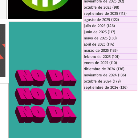
noviembre de 2025
(92)
92 entr
octubre de 2025
(98)
98 entrada
septiembre de 2025
(113)
113 en
agosto de 2025
(122)
122 entrad
julio de 2025
(146)
146 entradas
junio de 2025
(117)
117 entradas
mayo de 2025
(130)
130 entrada
abril de 2025
(114)
114 entradas
marzo de 2025
(135)
135 entrada
febrero de 2025
(101)
101 entrad
enero de 2025
(110)
110 entrada
diciembre de 2024
(136)
136 ent
noviembre de 2024
(136)
136 en
octubre de 2024
(179)
179 entra
septiembre de 2024
(136)
136 e