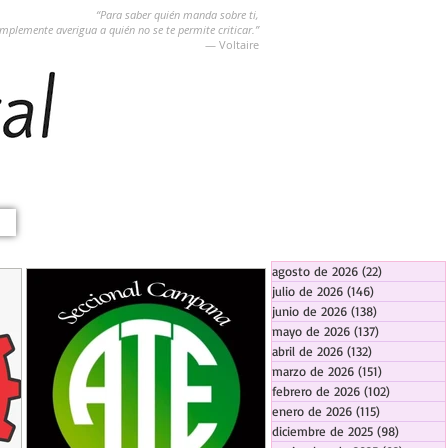
“Para saber quién manda sobre ti,
implemente averigua a quién no se te permite criticar.”
― Voltaire
agosto de 2026
(22)
22 entradas
julio de 2026
(146)
146 entradas
junio de 2026
(138)
138 entradas
mayo de 2026
(137)
137 entradas
abril de 2026
(132)
132 entradas
marzo de 2026
(151)
151 entrada
febrero de 2026
(102)
102 entra
enero de 2026
(115)
115 entradas
diciembre de 2025
(98)
98 entra