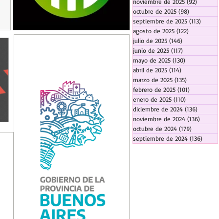
noviembre de 2025
(92)
92 entr
octubre de 2025
(98)
98 entrada
septiembre de 2025
(113)
113 en
agosto de 2025
(122)
122 entrad
julio de 2025
(146)
146 entradas
junio de 2025
(117)
117 entradas
mayo de 2025
(130)
130 entrada
abril de 2025
(114)
114 entradas
marzo de 2025
(135)
135 entrada
febrero de 2025
(101)
101 entrad
enero de 2025
(110)
110 entrada
diciembre de 2024
(136)
136 ent
noviembre de 2024
(136)
136 en
octubre de 2024
(179)
179 entra
septiembre de 2024
(136)
136 e