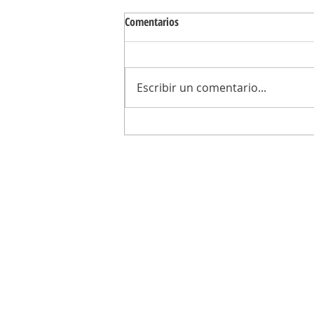
Comentarios
Escribir un comentario...
Junto a los vecinos, Abella encendi
luminarias LED en Don Francisco