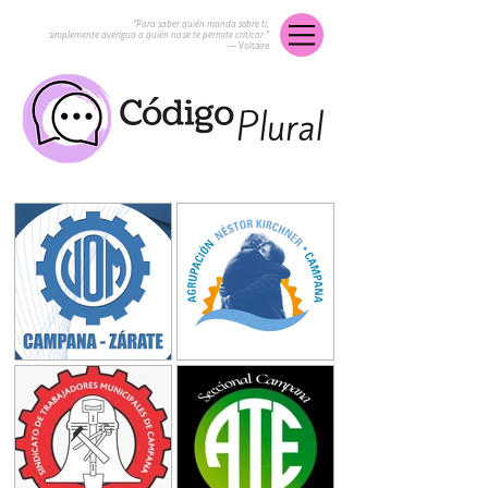
“Para saber quién manda sobre ti,
simplemente averigua a quién no se te permite criticar.”
― Voltaire