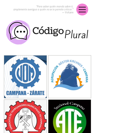
“Para saber quién manda sobre ti,
simplemente averigua a quién no se te permite criticar.”
― Voltaire