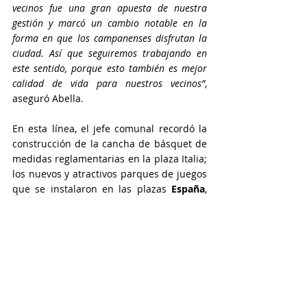
vecinos fue una gran apuesta de nuestra 
gestión y marcó un cambio notable en la 
forma en que los campanenses disfrutan la 
ciudad. Así que seguiremos trabajando en 
este sentido, porque esto también es mejor 
calidad de vida para nuestros vecinos”
, 
aseguró Abella.
En esta línea, el jefe comunal recordó la 
construcción de la cancha de básquet de 
medidas reglamentarias en la plaza Italia; 
los nuevos y atractivos parques de juegos 
que se instalaron en las plazas 
España
, 
Italia
, 
1º de Mayo
 y de
 Ariel del Plata
; y la 
construcción de playones polideportivos 
en barrios 
Pioneros
, 
Las Acacias
, 
Villanueva
, 
San Jacinto
, 
Otamendi 
y 
Dallera
, además de la nueva y cada día 
más linda Plaza de las Carretas.
Plaza De Las Carretas
Calistenia