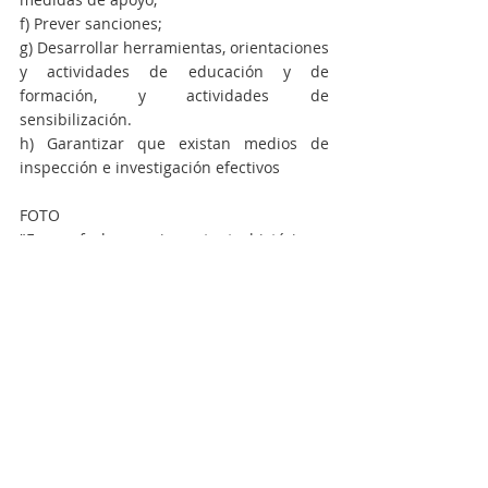
f) Prever sanciones;
g) Desarrollar herramientas, orientaciones 
y actividades de educación y de 
formación, y actividades de 
sensibilización. 
h) Garantizar que existan medios de 
inspección e investigación efectivos  
FOTO
"Es una fecha muy importante, histórica, 
para todos los trabajadores y 
trabajadoras de nuestro país", señaló la 
legisladora de nuestra ciudad. 
Fuerza Patria
Política
Soledad Alonso