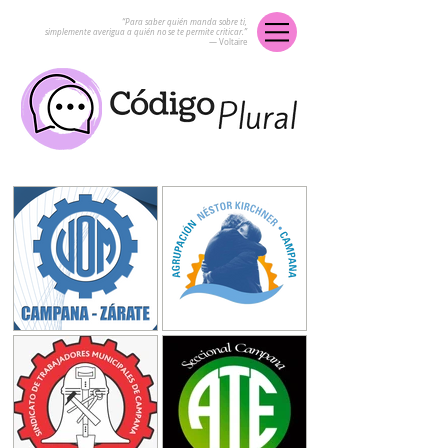
“Para saber quién manda sobre ti,
simplemente averigua a quién no se te permite criticar.”
― Voltaire