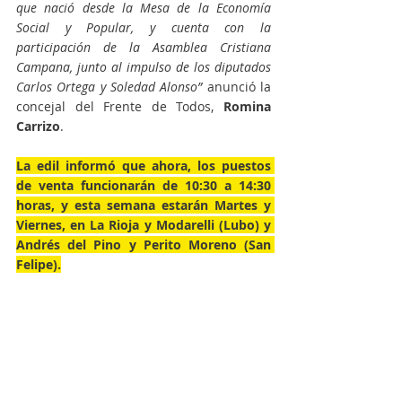
que nació desde la Mesa de la Economía 
Social y Popular, y cuenta con la 
participación de la Asamblea Cristiana 
Campana, junto al impulso de los diputados 
Carlos Ortega y Soledad Alonso”
 anunció la 
concejal del Frente de Todos, 
Romina 
Carrizo
.
La edil informó que ahora, los puestos 
de venta funcionarán de 10:30 a 14:30 
horas, y esta semana estarán Martes y 
Viernes, en La Rioja y Modarelli (Lubo) y 
Andrés del Pino y Perito Moreno (San 
Felipe).