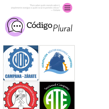
“Para saber quién manda sobre ti,
simplemente averigua a quién no se te permite criticar.”
― Voltaire