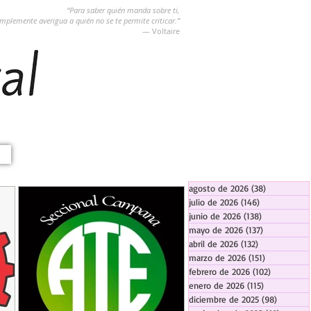
“Para saber quién manda sobre ti,
implemente averigua a quién no se te permite criticar.”
― Voltaire
agosto de 2026
(38)
38 entradas
julio de 2026
(146)
146 entradas
junio de 2026
(138)
138 entradas
mayo de 2026
(137)
137 entradas
abril de 2026
(132)
132 entradas
marzo de 2026
(151)
151 entrada
febrero de 2026
(102)
102 entra
enero de 2026
(115)
115 entradas
diciembre de 2025
(98)
98 entra