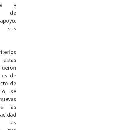
va y 
 de 
poyo, 
 sus 
ios 
estas 
eron 
nes de 
cto de 
lo, se 
evas 
e las 
cidad 
 las 