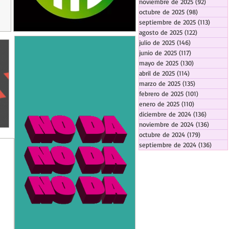
noviembre de 2025
(92)
92 entr
octubre de 2025
(98)
98 entrada
septiembre de 2025
(113)
113 en
agosto de 2025
(122)
122 entrad
julio de 2025
(146)
146 entradas
junio de 2025
(117)
117 entradas
mayo de 2025
(130)
130 entrada
abril de 2025
(114)
114 entradas
marzo de 2025
(135)
135 entrada
febrero de 2025
(101)
101 entrad
enero de 2025
(110)
110 entrada
diciembre de 2024
(136)
136 ent
noviembre de 2024
(136)
136 en
octubre de 2024
(179)
179 entra
septiembre de 2024
(136)
136 e