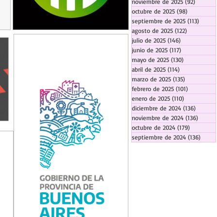
noviembre de 2025
(92)
92 entr
octubre de 2025
(98)
98 entrada
septiembre de 2025
(113)
113 en
agosto de 2025
(122)
122 entrad
julio de 2025
(146)
146 entradas
junio de 2025
(117)
117 entradas
mayo de 2025
(130)
130 entrada
abril de 2025
(114)
114 entradas
marzo de 2025
(135)
135 entrada
febrero de 2025
(101)
101 entrad
enero de 2025
(110)
110 entrada
diciembre de 2024
(136)
136 ent
noviembre de 2024
(136)
136 en
octubre de 2024
(179)
179 entra
septiembre de 2024
(136)
136 e