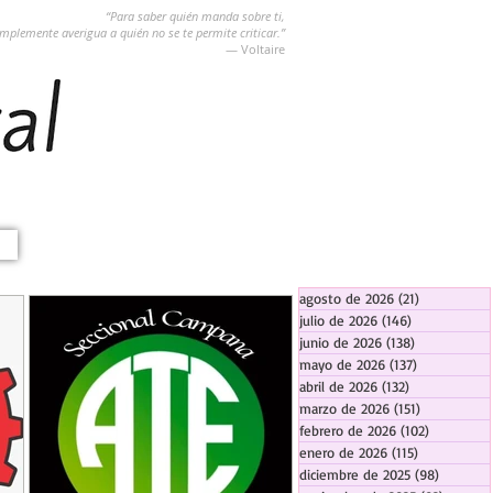
“Para saber quién manda sobre ti,
implemente averigua a quién no se te permite criticar.”
― Voltaire
agosto de 2026
(21)
21 entradas
julio de 2026
(146)
146 entradas
junio de 2026
(138)
138 entradas
mayo de 2026
(137)
137 entradas
abril de 2026
(132)
132 entradas
marzo de 2026
(151)
151 entrada
febrero de 2026
(102)
102 entra
enero de 2026
(115)
115 entradas
diciembre de 2025
(98)
98 entra