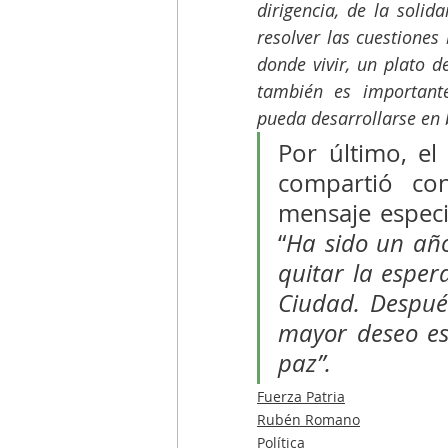
dirigencia, de la solid
resolver las cuestiones
donde vivir, un plato d
también es important
pueda desarrollarse en 
Por último, el
compartió con
mensaje especi
“
Ha sido un año
quitar la esper
Ciudad. Despué
mayor deseo es
paz”.
Fuerza Patria
Rubén Romano
Política