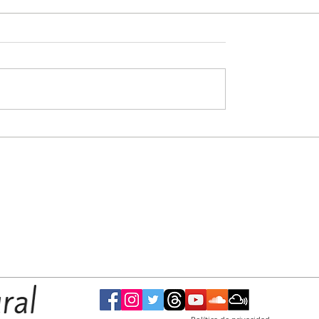
emporal,
Soledad Alonso reclama que el Senado
un
convierta en ley el Observatorio de
Violencia Laboral