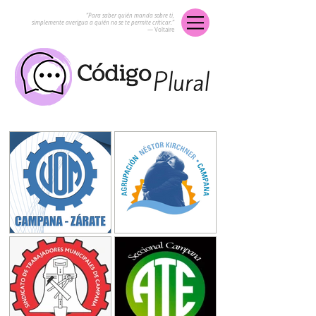
“Para saber quién manda sobre ti,
simplemente averigua a quién no se te permite criticar.”
― Voltaire